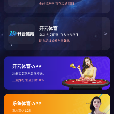
发布日期：
20
裕达工程公
裕达工程
发布日期：
20
共
375
条记录 当前页
9/75
第 41-45 条
友情链接：
政府类网站链接
集团网站链接