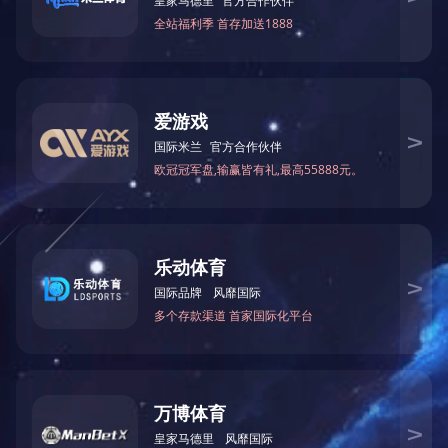
发布日期：
20
公司顺利召开
公司顺利
发布日期：
20
工程公司“
工程公司